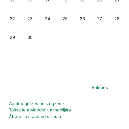
Nincs esemény, szeptember, 22., hétfő
Nincs esemény, szeptember, 23., kedd
Nincs esemény, szeptember, 24., szerda
Nincs esemény, szeptember, 25., 
Nincs esemény, szeptemb
Nincs esemény, 
Nincs e
22
23
24
25
26
27
28
Nincs esemény, szeptember, 29., hétfő
Nincs esemény, szeptember, 30., kedd
29
30
Jelenleg vendégként van bejelentkezve (
Belépés
)
Adatmegőrzés összegzése
Töltse le a Moodle-t a mobiljára
Áttérés a standard stílusra