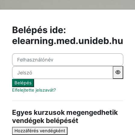
Tovább a fő tartalomhoz
Belépés ide:
elearning.med.unideb.hu
Felhasználónév
Jelszó
Belépés
Elfelejtette jelszavát?
Egyes kurzusok megengedhetik
vendégek belépését
Hozzáférés vendégként