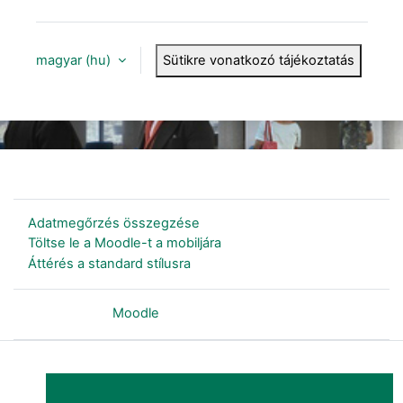
magyar ‎(hu)‎
Sütikre vonatkozó tájékoztatás
Nincs bejelentkezve.
Adatmegőrzés összegzése
Töltse le a Moodle-t a mobiljára
Áttérés a standard stílusra
Szolgáltatja a
Moodle