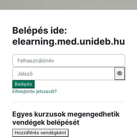
Tovább a fő tartalomhoz
Belépés ide:
elearning.med.unideb.hu
Felhasználónév
Jelszó
Belépés
Elfelejtette jelszavát?
Egyes kurzusok megengedhetik
vendégek belépését
Hozzáférés vendégként