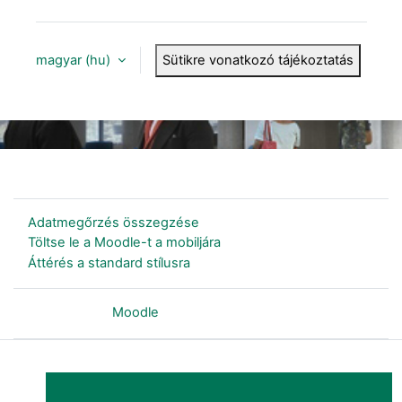
magyar ‎(hu)‎
Sütikre vonatkozó tájékoztatás
Nincs bejelentkezve.
Adatmegőrzés összegzése
Töltse le a Moodle-t a mobiljára
Áttérés a standard stílusra
Szolgáltatja a
Moodle