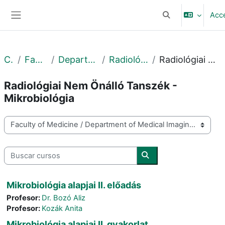
Salta al contenido principal
Acc
Selector de búsq
Panel lateral
Cursos
Faculty of Medicine
Department of Medical Imaging
Radiológia Nem Önálló Tanszék
Radiológiai Nem Önálló Tanszék - Mikrobiológia
Radiológiai Nem Önálló Tanszék -
Mikrobiológia
Categorías
Buscar cursos
Buscar cursos
Mikrobiológia alapjai II. előadás
Profesor:
Dr. Bozó Aliz
Profesor:
Kozák Anita
Mikrobiológia alapjai II. gyakorlat