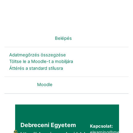
Nincs bejelentkezve. (
Belépés
)
Adatmegőrzés összegzése
Töltse le a Moodle-t a mobiljára
Áttérés a standard stílusra
Szolgáltatja a
Moodle
Debreceni Egyetem
Kapcsolat:
elearning@metk.uni