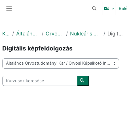
Tovább a fő tartalomhoz
Bel
Keresési bemeneti
Oldalpanel
Kurzusok
Általános Orvostudományi Kar
Orvosi Képalkotó Intézet
Nukleáris Medicina Nem Önálló Tanszék
Digitális képfeldolgozás
Digitális képfeldolgozás
Kurzuskategóriák
Kurzusok keresése
Kurzusok keresése