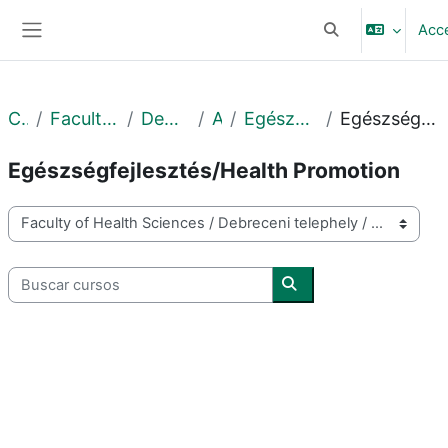
Salta al contenido principal
Acc
Selector de búsq
Panel lateral
Cursos
Faculty of Health Sciences
Debreceni telephely
Archív
Egészségfejlesztési Tanszék
Egészségfejlesztés/Health Promotion
Egészségfejlesztés/Health Promotion
Categorías
Buscar cursos
Buscar cursos