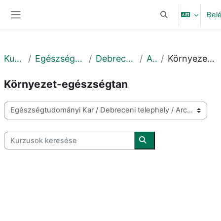
Tovább a fő tartalomhoz
Bel
Keresési bemeneti
Oldalpanel
Kurzusok
Egészségtudományi Kar
Debreceni telephely
Archív
Környezet-egészségtan
Környezet-egészségtan
Kurzuskategóriák
Kurzusok keresése
Kurzusok keresése