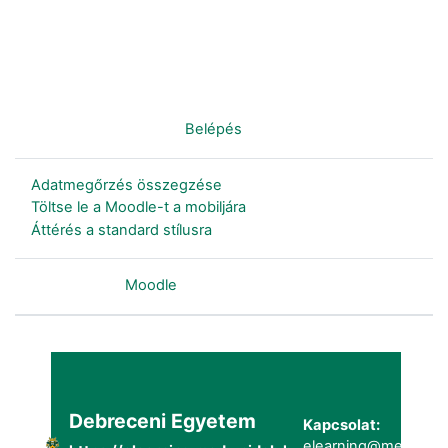
Nincs bejelentkezve. (
Belépés
)
Adatmegőrzés összegzése
Töltse le a Moodle-t a mobiljára
Áttérés a standard stílusra
Szolgáltatja a
Moodle
Debreceni Egyetem
Kapcsolat:
elearning@metk.uni