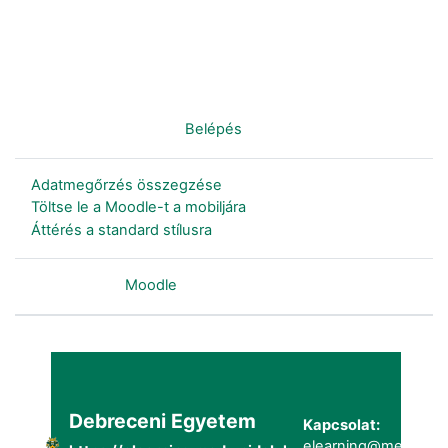
Nincs bejelentkezve. (
Belépés
)
Adatmegőrzés összegzése
Töltse le a Moodle-t a mobiljára
Áttérés a standard stílusra
Szolgáltatja a
Moodle
Debreceni Egyetem
Kapcsolat:
elearning@metk.uni