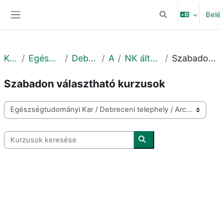
Tovább a fő tartalomhoz
Bel
Keresési bemeneti
Oldalpanel
Kurzusok
Egészségtudományi Kar
Debreceni telephely
Archív
NK által átoktatott tárgyak
Szabadon választható kurzusok
Szabadon választható kurzusok
Kurzuskategóriák
Kurzusok keresése
Kurzusok keresése