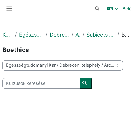
Tovább a fő tartalomhoz
Bel
Keresési bemeneti
Oldalpanel
Kurzusok
Egészségtudományi Kar
Debreceni telephely
Archív
Subjects for Other Faculties
Boethics
Boethics
Kurzuskategóriák
Kurzusok keresése
Kurzusok keresése