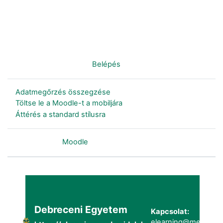
Nincs bejelentkezve. (
Belépés
)
Adatmegőrzés összegzése
Töltse le a Moodle-t a mobiljára
Áttérés a standard stílusra
Szolgáltatja a
Moodle
Debreceni Egyetem
Kapcsolat:
elearning@metk.uni