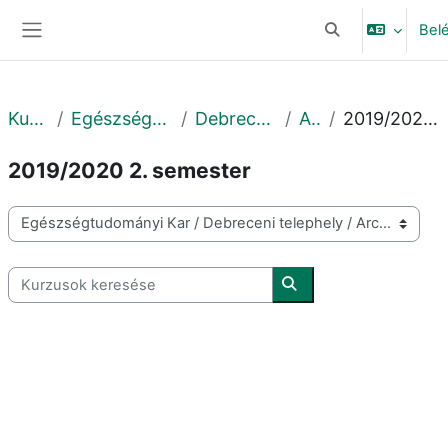
Tovább a fő tartalomhoz
Bel
Keresési bemeneti
Oldalpanel
Kurzusok
Egészségtudományi Kar
Debreceni telephely
Archív
2019/2020 2. semester
2019/2020 2. semester
Kurzuskategóriák
Kurzusok keresése
Kurzusok keresése