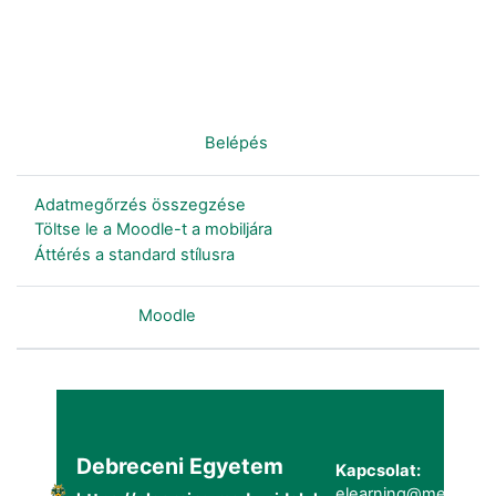
Nincs bejelentkezve. (
Belépés
)
Adatmegőrzés összegzése
Töltse le a Moodle-t a mobiljára
Áttérés a standard stílusra
Szolgáltatja a
Moodle
Debreceni Egyetem
Kapcsolat:
elearning@metk.uni