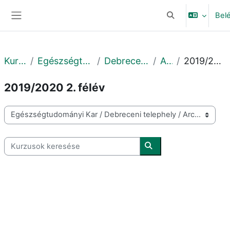
Tovább a fő tartalomhoz
Bel
Keresési bemeneti
Oldalpanel
Kurzusok
Egészségtudományi Kar
Debreceni telephely
Archív
2019/2020 2. félév
2019/2020 2. félév
Kurzuskategóriák
Kurzusok keresése
Kurzusok keresése