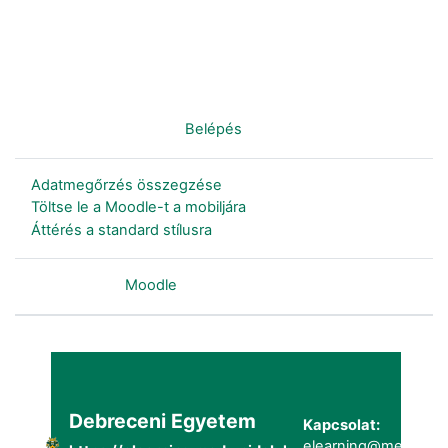
Nincs bejelentkezve. (
Belépés
)
Adatmegőrzés összegzése
Töltse le a Moodle-t a mobiljára
Áttérés a standard stílusra
Szolgáltatja a
Moodle
Debreceni Egyetem
Kapcsolat:
elearning@metk.uni