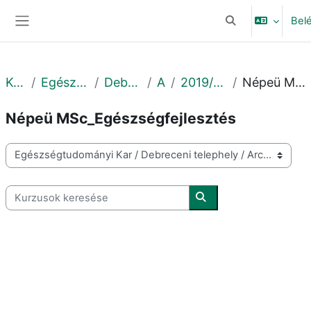
Tovább a fő tartalomhoz
Bel
Keresési bemeneti
Oldalpanel
Kurzusok
Egészségtudományi Kar
Debreceni telephely
Archív
2019/2020 2. félév_msc
Népeü MSc_Egészségfejlesztés
Népeü MSc_Egészségfejlesztés
Kurzuskategóriák
Kurzusok keresése
Kurzusok keresése