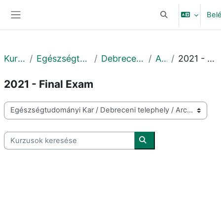
Tovább a fő tartalomhoz
Bel
Keresési bemeneti
Oldalpanel
Kurzusok
Egészségtudományi Kar
Debreceni telephely
Archív
2021 - Final Exam
2021 - Final Exam
Kurzuskategóriák
Kurzusok keresése
Kurzusok keresése