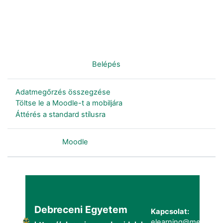
Nincs bejelentkezve. (
Belépés
)
Adatmegőrzés összegzése
Töltse le a Moodle-t a mobiljára
Áttérés a standard stílusra
Szolgáltatja a
Moodle
Debreceni Egyetem
Kapcsolat:
elearning@metk.uni