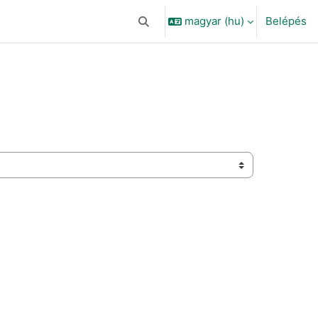
magyar ‎(hu)‎
Belépés
Keresési bemeneti adatok váltása