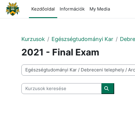
Tovább a fő tartalomhoz
Kezdőoldal
Információk
My Media
Kurzusok
Egészségtudományi Kar
Debre
2021 - Final Exam
Kurzuskategóriák
Kurzusok keresése
Kurzusok ke