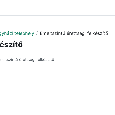
gyházi telephely
Emeltszintű érettségi felkészítő
készítő
resése