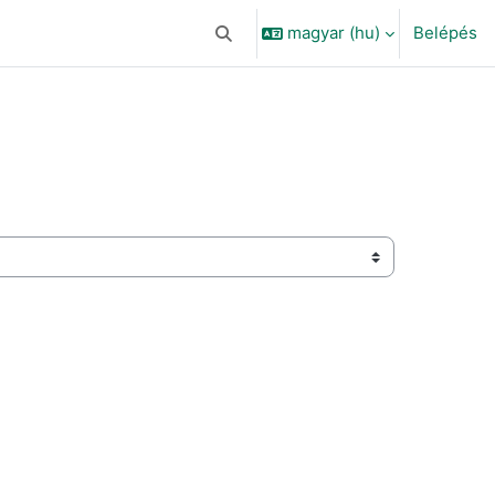
magyar ‎(hu)‎
Belépés
Keresési bemeneti adatok váltása