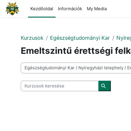
Tovább a fő tartalomhoz
Kezdőoldal
Információk
My Media
Kurzusok
Egészségtudományi Kar
Nyíre
Emeltszintű érettségi fel
Kurzuskategóriák
Kurzusok keresése
Kurzusok ke