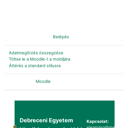
Nincs bejelentkezve. (
Belépés
)
Adatmegőrzés összegzése
Töltse le a Moodle-t a mobiljára
Áttérés a standard stílusra
Szolgáltatja a
Moodle
Debreceni Egyetem
Kapcsolat:
elearning@metk.uni