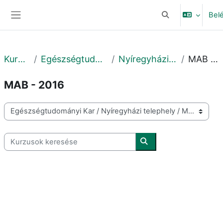
Tovább a fő tartalomhoz
Bel
Keresési bemeneti
Oldalpanel
Kurzusok
Egészségtudományi Kar
Nyíregyházi telephely
MAB - 2016
MAB - 2016
Kurzuskategóriák
Kurzusok keresése
Kurzusok keresése