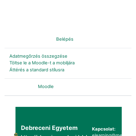
Nincs bejelentkezve. (
Belépés
)
Adatmegőrzés összegzése
Töltse le a Moodle-t a mobiljára
Áttérés a standard stílusra
Szolgáltatja a
Moodle
Debreceni Egyetem
Kapcsolat:
elearning@metk.uni