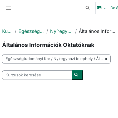
Tovább a fő tartalomhoz
Bel
Keresési bemeneti
Oldalpanel
Kurzusok
Egészségtudományi Kar
Nyíregyházi telephely
Általános Információk Oktatóknak
Általános Információk Oktatóknak
Kurzuskategóriák
Kurzusok keresése
Kurzusok keresése