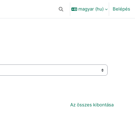
magyar ‎(hu)‎
Belépés
Keresési bemeneti adatok váltása
Az összes kibontása