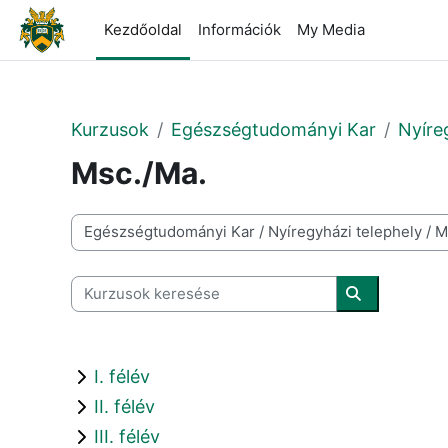
Tovább a fő tartalomhoz
Kezdőoldal
Információk
My Media
Kurzusok
Egészségtudományi Kar
Nyíre
Msc./Ma.
Kurzuskategóriák
Kurzusok keresése
Kurzusok ke
I. félév
II. félév
III. félév