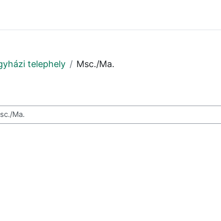
gyházi telephely
Msc./Ma.
resése