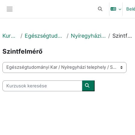
Tovább a fő tartalomhoz
Bel
Keresési bemeneti
Oldalpanel
Kurzusok
Egészségtudományi Kar
Nyíregyházi telephely
Szintfelmérő
Szintfelmérő
Kurzuskategóriák
Kurzusok keresése
Kurzusok keresése