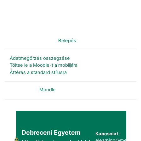
Nincs bejelentkezve. (
Belépés
)
Adatmegőrzés összegzése
Töltse le a Moodle-t a mobiljára
Áttérés a standard stílusra
Szolgáltatja a
Moodle
Debreceni Egyetem
Kapcsolat:
elearning@metk.uni