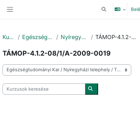
Tovább a fő tartalomhoz
Bel
Keresési bemeneti
Oldalpanel
Kurzusok
Egészségtudományi Kar
Nyíregyházi telephely
TÁMOP-4.1.2-08/1/A-2009-0019
TÁMOP-4.1.2-08/1/A-2009-0019
Kurzuskategóriák
Kurzusok keresése
Kurzusok keresése