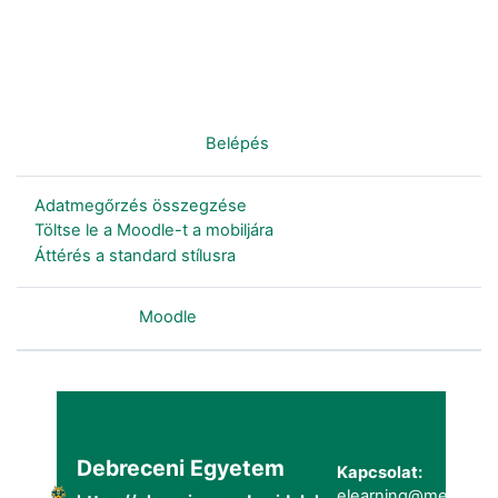
Nincs bejelentkezve. (
Belépés
)
Adatmegőrzés összegzése
Töltse le a Moodle-t a mobiljára
Áttérés a standard stílusra
Szolgáltatja a
Moodle
Debreceni Egyetem
Kapcsolat:
elearning@metk.uni