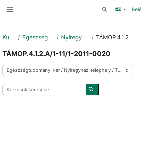
Tovább a fő tartalomhoz
Bel
Keresési bemeneti
Oldalpanel
Kurzusok
Egészségtudományi Kar
Nyíregyházi telephely
TÁMOP.4.1.2.A/1-11/1-2011-0020
TÁMOP.4.1.2.A/1-11/1-2011-0020
Kurzuskategóriák
Kurzusok keresése
Kurzusok keresése