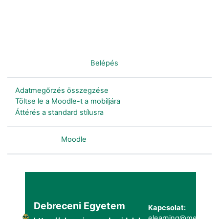
Nincs bejelentkezve. (
Belépés
)
Adatmegőrzés összegzése
Töltse le a Moodle-t a mobiljára
Áttérés a standard stílusra
Szolgáltatja a
Moodle
Debreceni Egyetem
Kapcsolat:
elearning@metk.uni