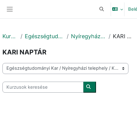
Tovább a fő tartalomhoz
Bel
Keresési bemeneti
Oldalpanel
Kurzusok
Egészségtudományi Kar
Nyíregyházi telephely
KARI NAPTÁR
KARI NAPTÁR
Kurzuskategóriák
Kurzusok keresése
Kurzusok keresése