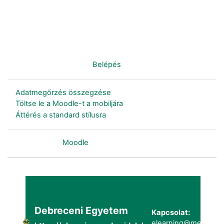
Nincs bejelentkezve. (
Belépés
)
Adatmegőrzés összegzése
Töltse le a Moodle-t a mobiljára
Áttérés a standard stílusra
Szolgáltatja a
Moodle
Debreceni Egyetem
Kapcsolat:
elearning@metk.uni