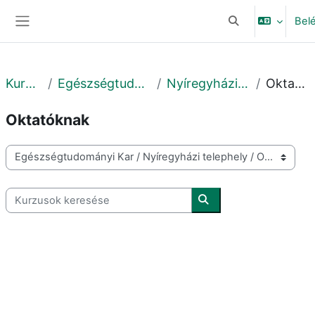
Tovább a fő tartalomhoz
Bel
Keresési bemeneti
Oldalpanel
Kurzusok
Egészségtudományi Kar
Nyíregyházi telephely
Oktatóknak
Oktatóknak
Kurzuskategóriák
Kurzusok keresése
Kurzusok keresése