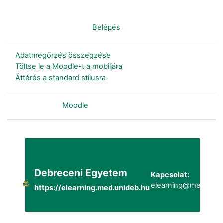
Nincs bejelentkezve. (
Belépés
)
Adatmegőrzés összegzése
Töltse le a Moodle-t a mobiljára
Áttérés a standard stílusra
Szolgáltatja a
Moodle
Debreceni Egyetem
Kapcsolat:
elearning@metk.uni
https://elearning.med.unideb.hu