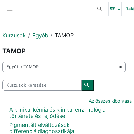
Tovább a fő tartalomhoz
Bel
Keresési bemeneti
Oldalpanel
Kurzusok
Egyéb
TAMOP
TAMOP
Kurzuskategóriák
Kurzusok keresése
Kurzusok keresése
Az összes kibontása
A klinikai kémia és klinikai enzimológia
története és fejlődése
Pigmentált elváltozások
differenciáldiagnosztikája