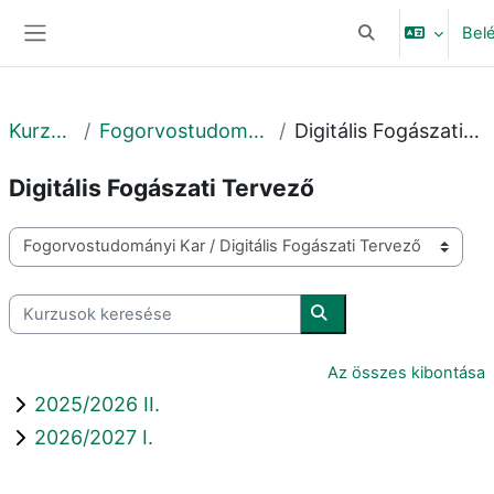
Tovább a fő tartalomhoz
Bel
Keresési bemeneti
Oldalpanel
Kurzusok
Fogorvostudományi Kar
Digitális Fogászati Tervező
Digitális Fogászati Tervező
Kurzuskategóriák
Kurzusok keresése
Kurzusok keresése
Az összes kibontása
2025/2026 II.
2026/2027 I.