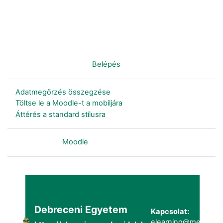
Nincs bejelentkezve. (
Belépés
)
Adatmegőrzés összegzése
Töltse le a Moodle-t a mobiljára
Áttérés a standard stílusra
Szolgáltatja a
Moodle
Debreceni Egyetem
Kapcsolat:
elearning@metk.uni