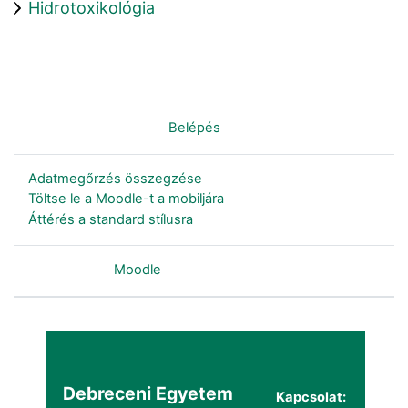
Hidrotoxikológia
Nincs bejelentkezve. (
Belépés
)
Adatmegőrzés összegzése
Töltse le a Moodle-t a mobiljára
Áttérés a standard stílusra
Szolgáltatja a
Moodle
Debreceni Egyetem
Kapcsolat: