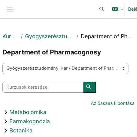
Tovább a fő tartalomhoz
Bel
Keresési bemeneti
Oldalpanel
Kurzusok
Gyógyszerésztudományi Kar
Department of Pharmacognosy
Department of Pharmacognosy
Kurzuskategóriák
Kurzusok keresése
Kurzusok keresése
Az összes kibontása
Metabolomika
Farmakognózia
Botanika