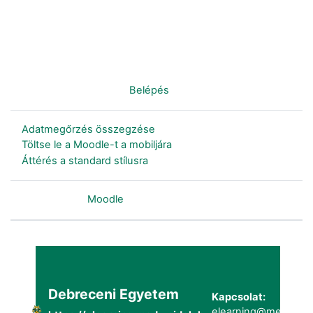
Nincs bejelentkezve. (
Belépés
)
Adatmegőrzés összegzése
Töltse le a Moodle-t a mobiljára
Áttérés a standard stílusra
Szolgáltatja a
Moodle
Debreceni Egyetem
Kapcsolat:
elearning@metk.uni