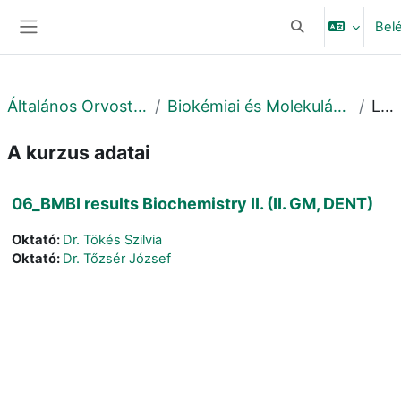
Tovább a fő tartalomhoz
Bel
Keresési bemeneti
Oldalpanel
Általános Orvostudományi Kar
Biokémiai és Molekuláris Biológiai Intézet
Leírás
A kurzus adatai
06_BMBI results Biochemistry II. (II. GM, DENT)
Oktató:
Dr. Tökés Szilvia
Oktató:
Dr. Tőzsér József