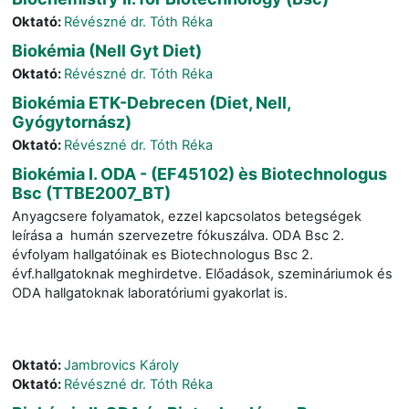
Oktató:
Révészné dr. Tóth Réka
Biokémia (Nell Gyt Diet)
Oktató:
Révészné dr. Tóth Réka
Biokémia ETK-Debrecen (Diet, Nell,
Gyógytornász)
Oktató:
Révészné dr. Tóth Réka
Biokémia I. ODA - (EF45102) ès Biotechnologus
Bsc (TTBE2007_BT)
Anyagcsere folyamatok, ezzel kapcsolatos betegségek
leírása a humán szervezetre fókuszálva. ODA Bsc 2.
évfolyam hallgatóinak es Biotechnologus Bsc 2.
évf.hallgatoknak meghirdetve. Előadások, szemináriumok és
ODA hallgatoknak laboratóriumi gyakorlat is.
Oktató:
Jambrovics Károly
Oktató:
Révészné dr. Tóth Réka