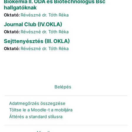
Biokémia II. ODA és Biotechnológus Bsc
hallgatóknak
Oktató:
Révészné dr. Tóth Réka
Journal Club (IV.OKLA)
Oktató:
Révészné dr. Tóth Réka
Sejttenyésztés (III. OKLA)
Oktató:
Révészné dr. Tóth Réka
Nincs bejelentkezve. (
Belépés
)
Adatmegőrzés összegzése
Töltse le a Moodle-t a mobiljára
Áttérés a standard stílusra