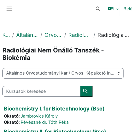
Tovább a fő tartalomhoz
Bel
Keresési bemeneti
Oldalpanel
Kurzusok
Általános Orvostudományi Kar
Orvosi Képalkotó Intézet
Radiológia Nem Önálló Tanszék
Radiológiai Nem Önálló Tanszék - Biokémia
Radiológiai Nem Önálló Tanszék -
Biokémia
Kurzuskategóriák
Kurzusok keresése
Kurzusok keresése
Biochemistry I. for Biotechnology (Bsc)
Oktató:
Jambrovics Károly
Oktató:
Révészné dr. Tóth Réka
Biochemistry II. for Biotechnology (Bsc)