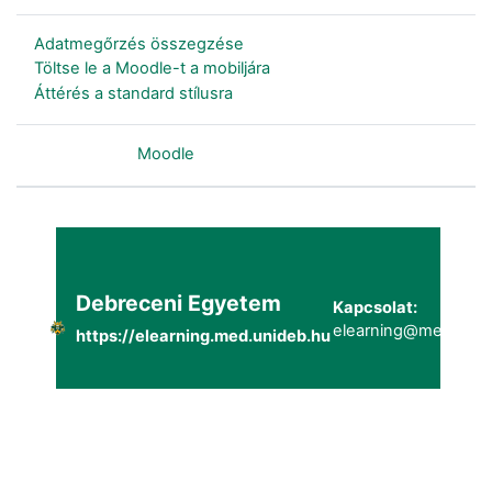
Adatmegőrzés összegzése
Töltse le a Moodle-t a mobiljára
Áttérés a standard stílusra
Szolgáltatja a
Moodle
Debreceni Egyetem
Kapcsolat:
elearning@metk.uni
https://elearning.med.unideb.hu