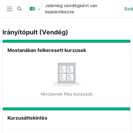
Tovább a fő tartalomhoz
Jelenleg vendégként van
Bel
Keresési bemeneti adatok váltása
bejelentkezve
Oldalpanel
Irányítópult (Vendég)
Fő tartalmi blokkok
Mostanában felkeresett kurzusok kihagyása
Mostanában felkeresett kurzusok
Nincsenek friss kurzusok
Kurzusáttekintés kihagyása
Kurzusáttekintés