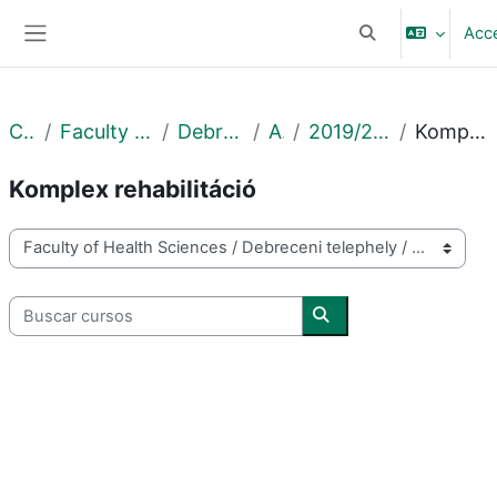
Salta al contenido principal
Acc
Selector de búsq
Panel lateral
Cursos
Faculty of Health Sciences
Debreceni telephely
Archív
2019/2020 2. félév_msc
Komplex rehabilitáció
Komplex rehabilitáció
Categorías
Buscar cursos
Buscar cursos