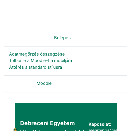
Nincs bejelentkezve. (
Belépés
)
Adatmegőrzés összegzése
Töltse le a Moodle-t a mobiljára
Áttérés a standard stílusra
Szolgáltatja a
Moodle
Debreceni Egyetem
Kapcsolat:
elearning@metk.uni