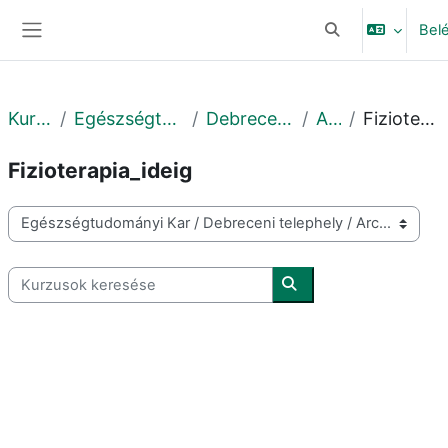
Tovább a fő tartalomhoz
Bel
Keresési bemeneti
Oldalpanel
Kurzusok
Egészségtudományi Kar
Debreceni telephely
Archív
Fizioterapia_ideig
Fizioterapia_ideig
Kurzuskategóriák
Kurzusok keresése
Kurzusok keresése