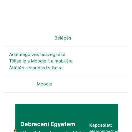
Nincs bejelentkezve. (
Belépés
)
Adatmegőrzés összegzése
Töltse le a Moodle-t a mobiljára
Áttérés a standard stílusra
Szolgáltatja a
Moodle
Debreceni Egyetem
Kapcsolat:
elearning@metk.uni