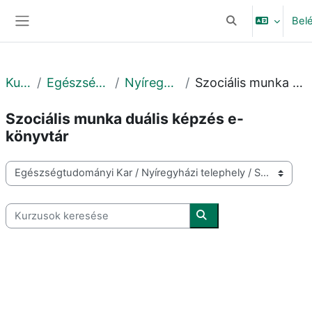
Tovább a fő tartalomhoz
Bel
Keresési bemeneti
Oldalpanel
Kurzusok
Egészségtudományi Kar
Nyíregyházi telephely
Szociális munka duális képzés e-könyvtár
Szociális munka duális képzés e-
könyvtár
Kurzuskategóriák
Kurzusok keresése
Kurzusok keresése