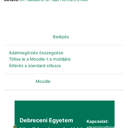
Nincs bejelentkezve. (
Belépés
)
Adatmegőrzés összegzése
Töltse le a Moodle-t a mobiljára
Áttérés a standard stílusra
Szolgáltatja a
Moodle
Debreceni Egyetem
Kapcsolat:
elearning@metk.uni