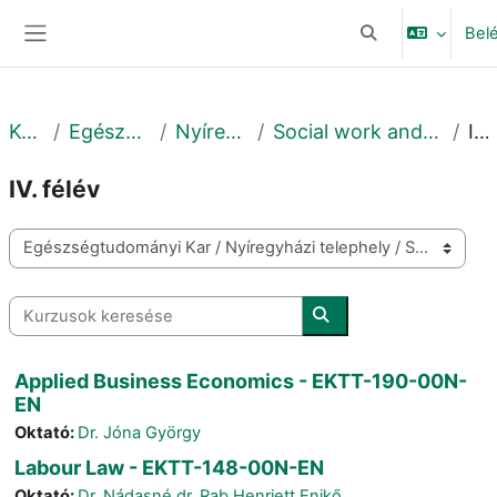
Tovább a fő tartalomhoz
Bel
Keresési bemeneti
Oldalpanel
Kurzusok
Egészségtudományi Kar
Nyíregyházi telephely
Social work and social economy master degree
IV. félév
IV. félév
Kurzuskategóriák
Kurzusok keresése
Kurzusok keresése
Applied Business Economics - EKTT-190-00N-
EN
Oktató:
Dr. Jóna György
Labour Law - EKTT-148-00N-EN
Oktató:
Dr. Nádasné dr. Rab Henriett Enikő