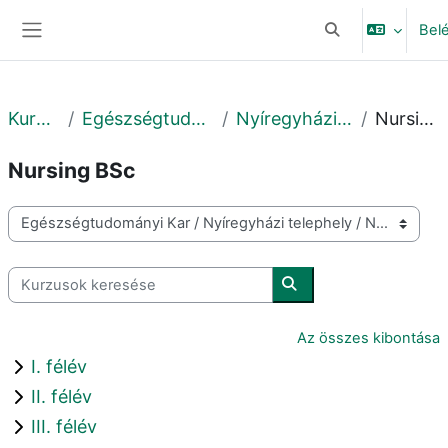
Tovább a fő tartalomhoz
Bel
Keresési bemeneti
Oldalpanel
Kurzusok
Egészségtudományi Kar
Nyíregyházi telephely
Nursing BSc
Nursing BSc
Kurzuskategóriák
Kurzusok keresése
Kurzusok keresése
Az összes kibontása
I. félév
II. félév
III. félév