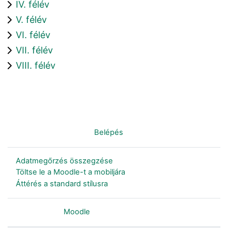
IV. félév
V. félév
VI. félév
VII. félév
VIII. félév
Nincs bejelentkezve. (
Belépés
)
Adatmegőrzés összegzése
Töltse le a Moodle-t a mobiljára
Áttérés a standard stílusra
Szolgáltatja a
Moodle