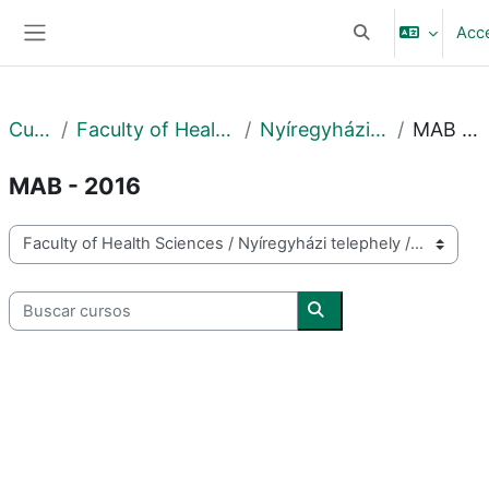
Salta al contenido principal
Acc
Selector de búsq
Panel lateral
Cursos
Faculty of Health Sciences
Nyíregyházi telephely
MAB - 2016
MAB - 2016
Categorías
Buscar cursos
Buscar cursos