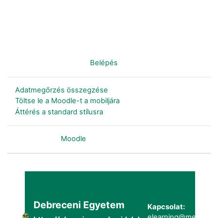
Nincs bejelentkezve. (
Belépés
)
Adatmegőrzés összegzése
Töltse le a Moodle-t a mobiljára
Áttérés a standard stílusra
Szolgáltatja a
Moodle
Debreceni Egyetem
Kapcsolat:
elearning@metk.uni