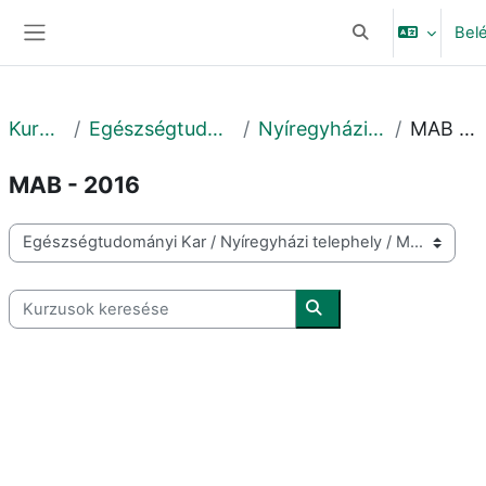
Tovább a fő tartalomhoz
Bel
Keresési bemeneti
Oldalpanel
Kurzusok
Egészségtudományi Kar
Nyíregyházi telephely
MAB - 2016
MAB - 2016
Kurzuskategóriák
Kurzusok keresése
Kurzusok keresése