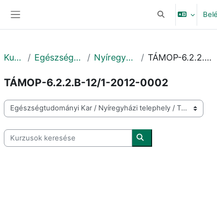
Tovább a fő tartalomhoz
Bel
Keresési bemeneti
Oldalpanel
Kurzusok
Egészségtudományi Kar
Nyíregyházi telephely
TÁMOP-6.2.2.B-12/1-2012-0002
TÁMOP-6.2.2.B-12/1-2012-0002
Kurzuskategóriák
Kurzusok keresése
Kurzusok keresése