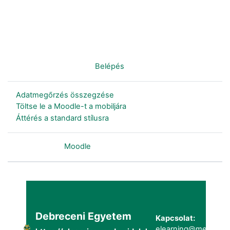
Nincs bejelentkezve. (
Belépés
)
Adatmegőrzés összegzése
Töltse le a Moodle-t a mobiljára
Áttérés a standard stílusra
Szolgáltatja a
Moodle
Debreceni Egyetem
Kapcsolat:
elearning@metk.uni