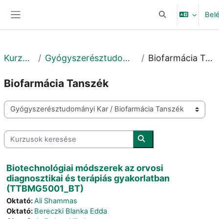
Tovább a fő tartalomhoz
Bel
Keresési bemeneti
Oldalpanel
Kurzusok
Gyógyszerésztudományi Kar
Biofarmácia Tanszék
Biofarmácia Tanszék
Kurzuskategóriák
Kurzusok keresése
Kurzusok keresése
Biotechnológiai módszerek az orvosi
diagnosztikai és terápiás gyakorlatban
(TTBMG5001_BT)
Oktató:
Ali Shammas
Oktató:
Bereczki Blanka Edda