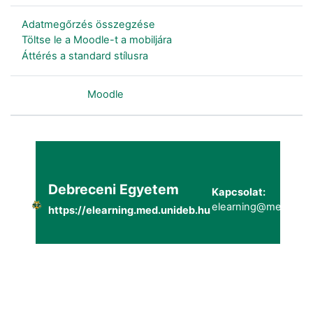
Adatmegőrzés összegzése
Töltse le a Moodle-t a mobiljára
Áttérés a standard stílusra
Szolgáltatja a
Moodle
Debreceni Egyetem
Kapcsolat:
elearning@metk.uni
https://elearning.med.unideb.hu