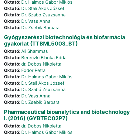
Oktató:
Dr. Halmos Gábor Miklós
Oktató:
Dr. Steli Ákos József
Oktató:
Dr. Szabó Zsuzsanna
Oktató:
Dr. Vass Anna
Oktató:
Dr. Zsebik Barbara
Gyógyszerészi biotechnológia és biofarmácia
gyakorlat (TTBML5003_BT)
Oktató:
Ali Shammas
Oktató:
Bereczki Blanka Edda
Oktató:
dr. Dobos Nikoletta
Oktató:
Fodor Petra
Oktató:
Dr. Halmos Gábor Miklós
Oktató:
Dr. Steli Ákos József
Oktató:
Dr. Szabó Zsuzsanna
Oktató:
Dr. Vass Anna
Oktató:
Dr. Zsebik Barbara
Pharmaceutical bioanalytics and biotechnology
I. (2016) (GYBTEC02P7)
Oktató:
dr. Dobos Nikoletta
Oktató:
Dr. Halmos Gábor Miklós