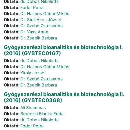
Oktató:
dr. Dobos Nikoletta
Oktató:
Fodor Petra
Oktató:
Dr. Halmos Gábor Miklós
Oktató:
Dr. Steli Ákos József
Oktató:
Dr. Szabó Zsuzsanna
Oktató:
Dr. Vass Anna
Oktató:
Dr. Zsebik Barbara
Gyógyszerészi bioanalitika és biotechnológia I.
(2016) (GYBTEC01G7)
Oktató:
dr. Dobos Nikoletta
Oktató:
Dr. Halmos Gábor Miklós
Oktató:
Király József
Oktató:
Dr. Szabó Zsuzsanna
Oktató:
Dr. Zsebik Barbara
Gyógyszerészi bioanalitika és biotechnológia II.
(2016) (GYBTEC03G8)
Oktató:
Ali Shammas
Oktató:
Bereczki Blanka Edda
Oktató:
dr. Dobos Nikoletta
Oktató:
Fodor Petra