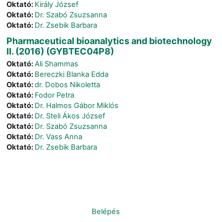
Oktató:
Király József
Oktató:
Dr. Szabó Zsuzsanna
Oktató:
Dr. Zsebik Barbara
Pharmaceutical bioanalytics and biotechnology
II. (2016) (GYBTEC04P8)
Oktató:
Ali Shammas
Oktató:
Bereczki Blanka Edda
Oktató:
dr. Dobos Nikoletta
Oktató:
Fodor Petra
Oktató:
Dr. Halmos Gábor Miklós
Oktató:
Dr. Steli Ákos József
Oktató:
Dr. Szabó Zsuzsanna
Oktató:
Dr. Vass Anna
Oktató:
Dr. Zsebik Barbara
Nincs bejelentkezve. (
Belépés
)