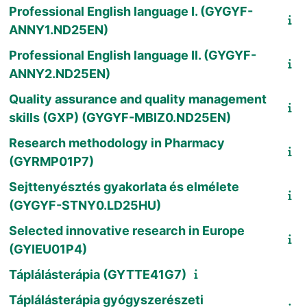
Professional English language I. (GYGYF-
ANNY1.ND25EN)
Professional English language II. (GYGYF-
ANNY2.ND25EN)
Quality assurance and quality management
skills (GXP) (GYGYF-MBIZ0.ND25EN)
Research methodology in Pharmacy
(GYRMP01P7)
Sejttenyésztés gyakorlata és elmélete
(GYGYF-STNY0.LD25HU)
Selected innovative research in Europe
(GYIEU01P4)
Táplálásterápia (GYTTE41G7)
Táplálásterápia gyógyszerészeti