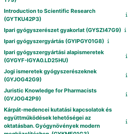
Introduction to Scientific Research
(GYTKU42P3)
Ipari gyógyszerészet gyakorlat (GYSZI47G9)
Ipari gyógyszergyártás (GYIPGY01G8)
Ipari gyógyszergyártási alapismeretek
(GYGYF-IGYA0.LD25HU)
Jogi ismeretek gyógyszerészeknek
(GYJOG42G9)
Juristic Knowledge for Pharmacists
(GYJOG42P9)
Kárpát-medencei kutatási kapcsolatok és
együttműködések lehetőségei az
oktatásban. Gyógynövények modern
megközelítésben. (GYKME01G3)