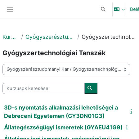
Tovább a fő tartalomhoz
Bel
Keresési bemeneti
Oldalpanel
Kurzusok
Gyógyszerésztudományi Kar
Gyógyszertechnológiai Tanszék
Gyógyszertechnológiai Tanszék
Kurzuskategóriák
Kurzusok keresése
Kurzusok keresése
3D-s nyomtatás alkalmazási lehetőségei a
Debreceni Egyetemen (GY3DN01G3)
Állategészségügyi ismeretek (GYAEU41G9)
Általános jogi ismeretek, egészségügyi jog