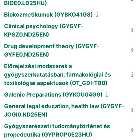
BIOE0.LD25HU)
Biokozmetikumok (GYBKO41G8)
Clinical psychology (GYGYF-
KPSZ0.ND25EN)
Drug development theory (GYGYF-
GYFE0.ND25EN)
Előrejelzési módszerek a
gyógyszerkutatásban: farmakológiai és
toxikológiai aspektusok (OT_GDI-T80)
Galenic Preparations (GYKOU04G9)
General legal education, health law (GYGYF-
JOGI0.ND25EN)
Gyógyszerészeti tudománytörténet és
propedeutika (GYPROP0E23HU)