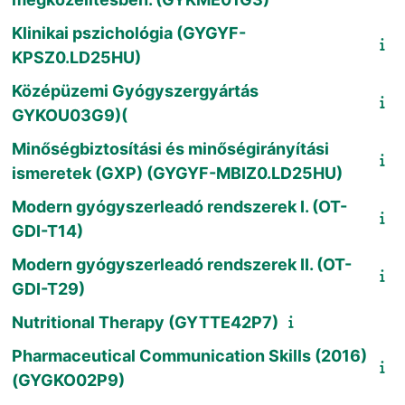
Klinikai pszichológia (GYGYF-
KPSZ0.LD25HU)
Középüzemi Gyógyszergyártás
GYKOU03G9)(
Minőségbiztosítási és minőségirányítási
ismeretek (GXP) (GYGYF-MBIZ0.LD25HU)
Modern gyógyszerleadó rendszerek I. (OT-
GDI-T14)
Modern gyógyszerleadó rendszerek II. (OT-
GDI-T29)
Nutritional Therapy (GYTTE42P7)
Pharmaceutical Communication Skills (2016)
(GYGKO02P9)