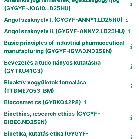
(GYGYF-JOGI0.LD25HU)
Angol szaknyelv I. (GYGYF-ANNY1.LD25HU)
Angol szaknyelv II. (GYGYF-ANNY2.LD25HU)
Basic principles of industrial pharmaceutical
manufacturing (GYGYF-IGYA0.ND25EN)
Bevezetés a tudományos kutatásba
(GYTKU41G3)
Bioaktív vegyületek formálása
(TTBME7053_BM)
Biocosmetics (GYBKO42P8)
Bioethics, research ethics (GYGYF-
BIOE0.ND25EN)
Bioetika, kutatás etika (GYGYF-