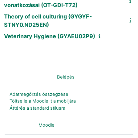
vonatkozásai (OT-GDI-T72)
Theory of cell culturing (GYGYF-
STNY0.ND25EN)
Veterinary Hygiene (GYAEU02P9)
Nincs bejelentkezve. (
Belépés
)
Adatmegőrzés összegzése
Töltse le a Moodle-t a mobiljára
Áttérés a standard stílusra
Szolgáltatja a
Moodle