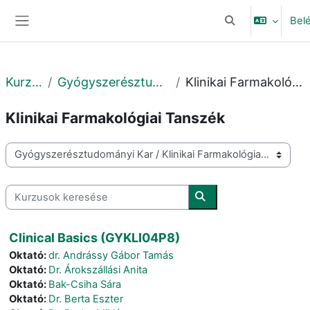
Tovább a fő tartalomhoz
Bel
Keresési bemeneti
Oldalpanel
Kurzusok
Gyógyszerésztudományi Kar
Klinikai Farmakológiai Tanszék
Klinikai Farmakológiai Tanszék
Kurzuskategóriák
Kurzusok keresése
Kurzusok keresése
Clinical Basics (GYKLI04P8)
Oktató:
dr. Andrássy Gábor Tamás
Oktató:
Dr. Árokszállási Anita
Oktató:
Bak-Csiha Sára
Oktató:
Dr. Berta Eszter