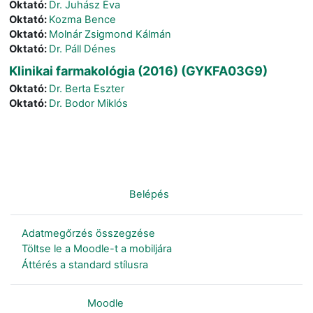
Oktató:
Dr. Juhász Éva
Oktató:
Kozma Bence
Oktató:
Molnár Zsigmond Kálmán
Oktató:
Dr. Páll Dénes
Klinikai farmakológia (2016) (GYKFA03G9)
Oktató:
Dr. Berta Eszter
Oktató:
Dr. Bodor Miklós
Nincs bejelentkezve. (
Belépés
)
Adatmegőrzés összegzése
Töltse le a Moodle-t a mobiljára
Áttérés a standard stílusra
Szolgáltatja a
Moodle