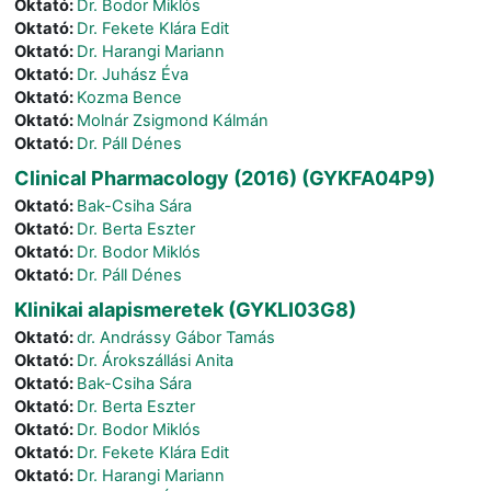
Oktató:
Dr. Bodor Miklós
Oktató:
Dr. Fekete Klára Edit
Oktató:
Dr. Harangi Mariann
Oktató:
Dr. Juhász Éva
Oktató:
Kozma Bence
Oktató:
Molnár Zsigmond Kálmán
Oktató:
Dr. Páll Dénes
Clinical Pharmacology (2016) (GYKFA04P9)
Oktató:
Bak-Csiha Sára
Oktató:
Dr. Berta Eszter
Oktató:
Dr. Bodor Miklós
Oktató:
Dr. Páll Dénes
Klinikai alapismeretek (GYKLI03G8)
Oktató:
dr. Andrássy Gábor Tamás
Oktató:
Dr. Árokszállási Anita
Oktató:
Bak-Csiha Sára
Oktató:
Dr. Berta Eszter
Oktató:
Dr. Bodor Miklós
Oktató:
Dr. Fekete Klára Edit
Oktató:
Dr. Harangi Mariann