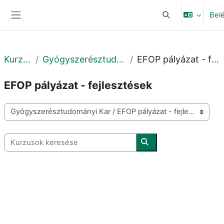
Tovább a fő tartalomhoz
Bel
Keresési bemeneti
Oldalpanel
Kurzusok
Gyógyszerésztudományi Kar
EFOP pályázat - fejlesztések
EFOP pályázat - fejlesztések
Kurzuskategóriák
Kurzusok keresése
Kurzusok keresése