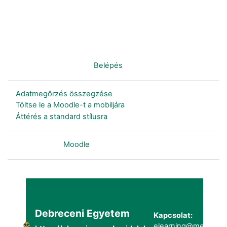
Nincs bejelentkezve. (
Belépés
)
Adatmegőrzés összegzése
Töltse le a Moodle-t a mobiljára
Áttérés a standard stílusra
Szolgáltatja a
Moodle
Debreceni Egyetem
Kapcsolat:
elearning@metk.uni