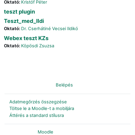
Oktató:
Kristóf Péter
teszt plugin
Teszt_med_Ildi
Oktató:
Dr. Cserhátiné Vecsei Ildikó
Webex teszt KZs
Oktató:
Köpösdi Zsuzsa
Nincs bejelentkezve. (
Belépés
)
Adatmegőrzés összegzése
Töltse le a Moodle-t a mobiljára
Áttérés a standard stílusra
Szolgáltatja a
Moodle