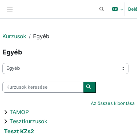
Tovább a fő tartalomhoz
Bel
Keresési bemeneti
Oldalpanel
Kurzusok
Egyéb
Egyéb
Kurzuskategóriák
Kurzusok keresése
Kurzusok keresése
Az összes kibontása
TAMOP
Tesztkurzusok
Teszt KZs2