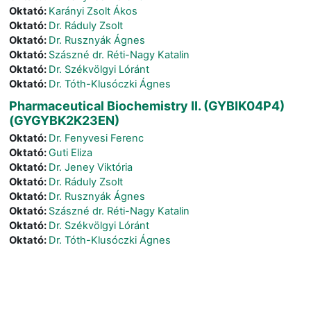
Oktató:
Karányi Zsolt Ákos
Oktató:
Dr. Ráduly Zsolt
Oktató:
Dr. Rusznyák Ágnes
Oktató:
Szászné dr. Réti-Nagy Katalin
Oktató:
Dr. Székvölgyi Lóránt
Oktató:
Dr. Tóth-Klusóczki Ágnes
Pharmaceutical Biochemistry II. (GYBIK04P4)
(GYGYBK2K23EN)
Oktató:
Dr. Fenyvesi Ferenc
Oktató:
Guti Eliza
Oktató:
Dr. Jeney Viktória
Oktató:
Dr. Ráduly Zsolt
Oktató:
Dr. Rusznyák Ágnes
Oktató:
Szászné dr. Réti-Nagy Katalin
Oktató:
Dr. Székvölgyi Lóránt
Oktató:
Dr. Tóth-Klusóczki Ágnes