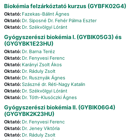
Biokémia felzárkóztató kurzus (GYBFK02G4)
Oktató:
Fazekas-Bálint Ágnes
Oktató:
Dr. Siposné Dr. Fehér Pálma Eszter
Oktató:
Dr. Székvölgyi Lóránt
Gyógyszerészi biokémia I. (GYBIK05G3) és
(GYGYBK1E23HU)
Oktató:
Dr. Barna Teréz
Oktató:
Dr. Fenyvesi Ferenc
Oktató:
Karányi Zsolt Ákos
Oktató:
Dr. Ráduly Zsolt
Oktató:
Dr. Rusznyák Ágnes
Oktató:
Szászné dr. Réti-Nagy Katalin
Oktató:
Dr. Székvölgyi Lóránt
Oktató:
Dr. Tóth-Klusóczki Ágnes
Gyógyszerészi biokémia II. (GYBIK06G4)
(GYGYBK2K23HU)
Oktató:
Dr. Fenyvesi Ferenc
Oktató:
Dr. Jeney Viktória
Oktató:
Dr. Ráduly Zsolt