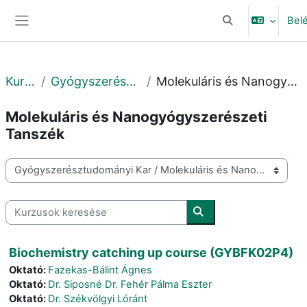
Tovább a fő tartalomhoz
Bel
Keresési bemeneti
Oldalpanel
Kurzusok
Gyógyszerésztudományi Kar
Molekuláris és Nanogyógyszerészeti Tanszék
Molekuláris és Nanogyógyszerészeti
Tanszék
Kurzuskategóriák
Kurzusok keresése
Kurzusok keresése
Biochemistry catching up course (GYBFK02P4)
Oktató:
Fazekas-Bálint Ágnes
Oktató:
Dr. Siposné Dr. Fehér Pálma Eszter
Oktató:
Dr. Székvölgyi Lóránt