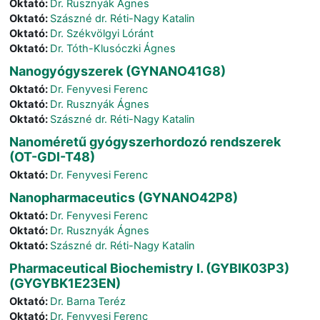
Oktató:
Dr. Rusznyák Ágnes
Oktató:
Szászné dr. Réti-Nagy Katalin
Oktató:
Dr. Székvölgyi Lóránt
Oktató:
Dr. Tóth-Klusóczki Ágnes
Nanogyógyszerek (GYNANO41G8)
Oktató:
Dr. Fenyvesi Ferenc
Oktató:
Dr. Rusznyák Ágnes
Oktató:
Szászné dr. Réti-Nagy Katalin
Nanoméretű gyógyszerhordozó rendszerek
(OT-GDI-T48)
Oktató:
Dr. Fenyvesi Ferenc
Nanopharmaceutics (GYNANO42P8)
Oktató:
Dr. Fenyvesi Ferenc
Oktató:
Dr. Rusznyák Ágnes
Oktató:
Szászné dr. Réti-Nagy Katalin
Pharmaceutical Biochemistry I. (GYBIK03P3)
(GYGYBK1E23EN)
Oktató:
Dr. Barna Teréz
Oktató:
Dr. Fenyvesi Ferenc