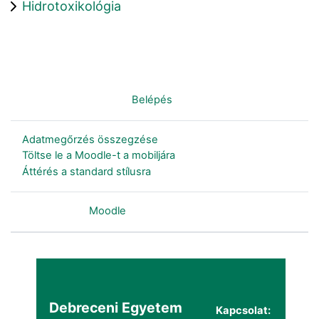
Hidrotoxikológia
Nincs bejelentkezve. (
Belépés
)
Adatmegőrzés összegzése
Töltse le a Moodle-t a mobiljára
Áttérés a standard stílusra
Szolgáltatja a
Moodle
Debreceni Egyetem
Kapcsolat: