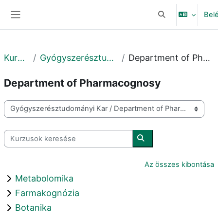
Tovább a fő tartalomhoz
Bel
Keresési bemeneti
Oldalpanel
Kurzusok
Gyógyszerésztudományi Kar
Department of Pharmacognosy
Department of Pharmacognosy
Kurzuskategóriák
Kurzusok keresése
Kurzusok keresése
Az összes kibontása
Metabolomika
Farmakognózia
Botanika