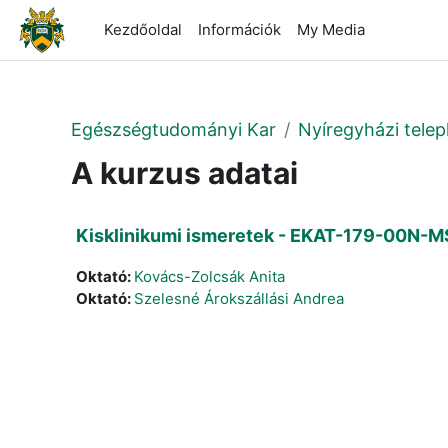
Tovább a fő tartalomhoz
Kezdőoldal
Információk
My Media
Egészségtudományi Kar
Nyíregyházi telep
A kurzus adatai
Kisklinikumi ismeretek - EKAT-179-00N-M
Oktató:
Kovács-Zolcsák Anita
Oktató:
Szelesné Árokszállási Andrea