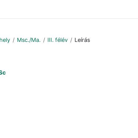
hely
Msc./Ma.
III. félév
Leírás
Sc