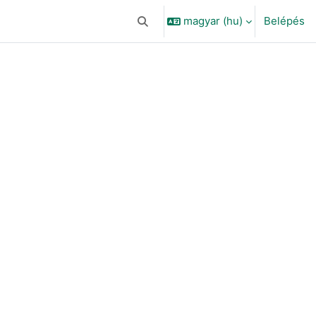
magyar ‎(hu)‎
Belépés
Keresési bemeneti adatok váltása