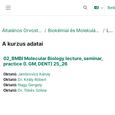
Tovább a fő tartalomhoz
Bel
Keresési bemeneti
Oldalpanel
Általános Orvostudományi Kar
Biokémiai és Molekuláris Biológiai Intézet
Leírás
A kurzus adatai
02_BMBI Molecular Biology lecture, seminar,
practice (I. GM, DENT) 25_26
Oktató:
Jambrovics Károly
Oktató:
Dr. Király Róbert
Oktató:
Nagy Gergely
Oktató:
Dr. Tökés Szilvia