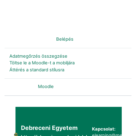
Nincs bejelentkezve. (
Belépés
)
Adatmegőrzés összegzése
Töltse le a Moodle-t a mobiljára
Áttérés a standard stílusra
Szolgáltatja a
Moodle
Debreceni Egyetem
Kapcsolat:
elearning@metk.uni