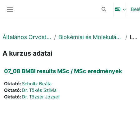
Tovább a fő tartalomhoz
Bel
Keresési bemeneti
Oldalpanel
Általános Orvostudományi Kar
Biokémiai és Molekuláris Biológiai Intézet
Leírás
A kurzus adatai
07_08 BMBI results MSc / MSc eredmények
Oktató:
Scholtz Beáta
Oktató:
Dr. Tökés Szilvia
Oktató:
Dr. Tőzsér József