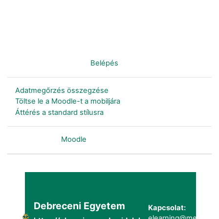
Nincs bejelentkezve. (
Belépés
)
Adatmegőrzés összegzése
Töltse le a Moodle-t a mobiljára
Áttérés a standard stílusra
Szolgáltatja a
Moodle
Debreceni Egyetem
Kapcsolat:
elearning@metk.uni