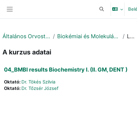
Tovább a fő tartalomhoz
Bel
Keresési bemeneti
Oldalpanel
Általános Orvostudományi Kar
Biokémiai és Molekuláris Biológiai Intézet
Leírás
A kurzus adatai
04_BMBI results Biochemistry I. (II. GM, DENT )
Oktató:
Dr. Tökés Szilvia
Oktató:
Dr. Tőzsér József