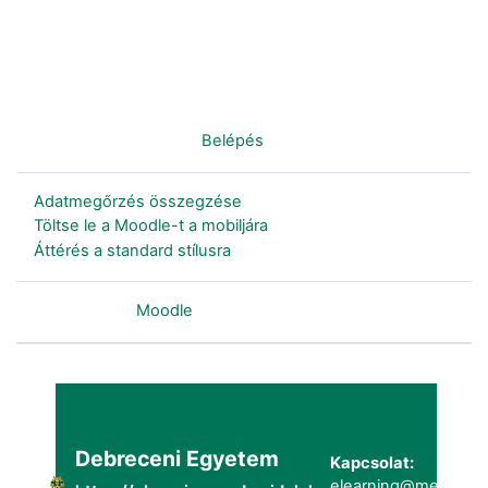
Nincs bejelentkezve. (
Belépés
)
Adatmegőrzés összegzése
Töltse le a Moodle-t a mobiljára
Áttérés a standard stílusra
Szolgáltatja a
Moodle
Debreceni Egyetem
Kapcsolat:
elearning@metk.uni