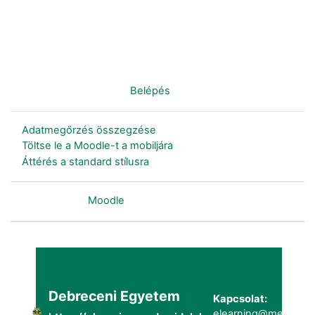
Nincs bejelentkezve. (
Belépés
)
Adatmegőrzés összegzése
Töltse le a Moodle-t a mobiljára
Áttérés a standard stílusra
Szolgáltatja a
Moodle
Debreceni Egyetem
Kapcsolat:
elearning@metk.uni