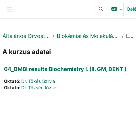
Tovább a fő tartalomhoz
Bel
Keresési bemeneti
Oldalpanel
Általános Orvostudományi Kar
Biokémiai és Molekuláris Biológiai Intézet
Leírás
A kurzus adatai
04_BMBI results Biochemistry I. (II. GM, DENT )
Oktató:
Dr. Tökés Szilvia
Oktató:
Dr. Tőzsér József