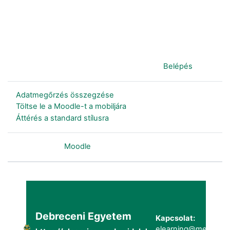
Jelenleg vendégként van bejelentkezve (
Belépés
)
Adatmegőrzés összegzése
Töltse le a Moodle-t a mobiljára
Áttérés a standard stílusra
Szolgáltatja a
Moodle
Debreceni Egyetem
Kapcsolat:
elearning@metk.uni