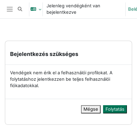
Tovább a fő tartalomhoz
Jelenleg vendégként van
Bel
Keresési bemeneti adatok váltása
bejelentkezve
Oldalpanel
Bejelentkezés szükséges
Vendégek nem érik el a felhasználói profilokat. A
folytatáshoz jelentkezzen be teljes felhasználói
fiókadatokkal.
Mégse
Folytatás